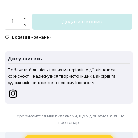
Загущувач
Додати в кошик
для
смоли
Додати в «бажане»
«Іриска»
кількість
Долучайтесь!
Побачити більшість наших матеріалів у дії, дізнатися
корисності і надихнутися творчістю інших майстрів та
художників ви можете в нашому Інстаграмі
Перемикайтеся між вкладками, щоб дізнатися більше
про товар!