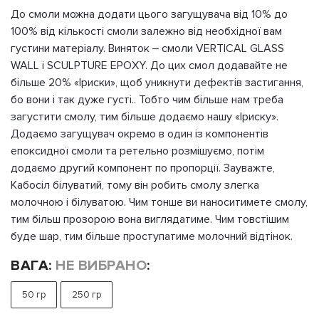
До смоли можна додати цього загущувача від 10% до
100% від кількості смоли залежно від необхідної вам
густини матеріалу. Виняток – смоли VERTICAL GLASS
WALL i SCULPTURE EPOXY. До цих смол додавайте не
більше 20% «Іриски», щоб уникнути дефектів застигання,
бо вони і так дуже густі.. Тобто чим більше нам треба
загустити смолу, тим більше додаємо нашу «Іриску».
Додаємо загущувач окремо в один із компонентів
епоксидної смоли та ретельно розмішуємо, потім
додаємо другий компонент по пропорції. Зауважте,
Кабосіл білуватий, тому він робить смолу злегка
молочною і білуватою. Чим тонше ви наноситимете смолу,
тим більш прозорою вона виглядатиме. Чим товстішим
буде шар, тим більше проступатиме молочний відтінок.
ВАГА
:
НЕ ВИБРАНО
:
50 гр
250 гр