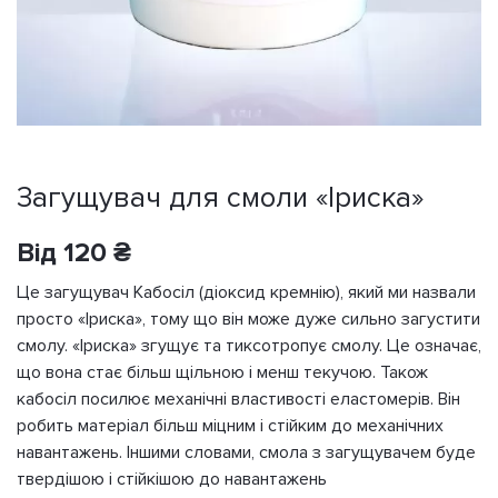
Загущувач для смоли «Іриска»
Від
120
₴
Це загущувач Кабосіл (діоксид кремнію), який ми назвали
просто «Іриска», тому що він може дуже сильно загустити
смолу. «Іриска» згущує та тиксотропує смолу. Це означає,
що вона стає більш щільною і менш текучою. Також
кабосіл посилює механічні властивості еластомерів. Він
робить матеріал більш міцним і стійким до механічних
навантажень. Іншими словами, смола з загущувачем буде
твердішою і стійкішою до навантажень