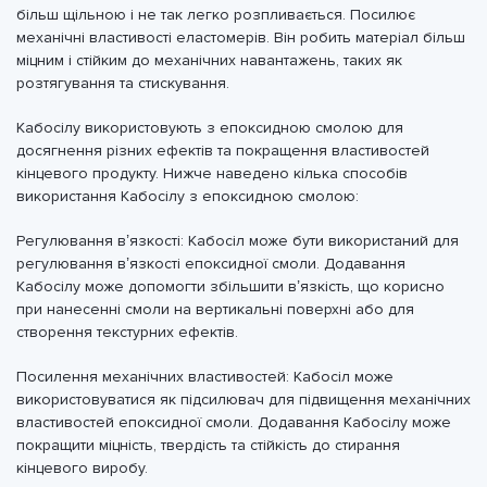
більш щільною і не так легко розпливається. Посилює
механічні властивості еластомерів. Він робить матеріал більш
міцним і стійким до механічних навантажень, таких як
розтягування та стискування.
Кабосілу використовують з епоксидною смолою для
досягнення різних ефектів та покращення властивостей
кінцевого продукту. Нижче наведено кілька способів
використання Кабосілу з епоксидною смолою:
Регулювання в’язкості: Кабосіл може бути використаний для
регулювання в’язкості епоксидної смоли. Додавання
Кабосілу може допомогти збільшити в’язкість, що корисно
при нанесенні смоли на вертикальні поверхні або для
створення текстурних ефектів.
Посилення механічних властивостей: Кабосіл може
використовуватися як підсилювач для підвищення механічних
властивостей епоксидної смоли. Додавання Кабосілу може
покращити міцність, твердість та стійкість до стирання
кінцевого виробу.