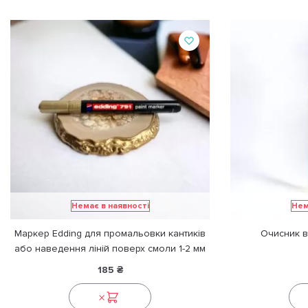
Немає в наявності
Нем
Маркер Edding для промальовки кантиків
Очисник в
або наведення ліній поверх смоли 1-2 мм
185
₴