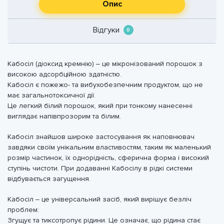
Опис
Відгуки
0
Кабосіл (діоксид кремнію) – це мікронізований порошок з
високою адсорбційною здатністю.
Кабосіл є пожежо- та вибухобезпечним продуктом, що не
має загальнотоксичної дії.
Це легкий білий порошок, який при тонкому нанесенні
виглядає напівпрозорим та білим.
Кабосіл знайшов широке застосування як наповнювач
завдяки своїм унікальним властивостям, таким як маленький
розмір частинок, їх однорідність, сферична форма і високий
ступінь чистоти. При додаванні Кабосілу в рідкі системи
відбувається загущення.
Кабосіл – це універсальний засіб, який вирішує безліч
проблем:
Згущує та тиксотропує рідини. Це означає, що рідина стає