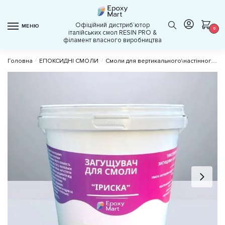
Skip
Skip
to
to
Офіційний дистрибʼютор
МЕНЮ
navigation
content
0
італійських смол RESIN PRO &
філамент власного виробництва
Головна
/
ЕПОКСИДНІ СМОЛИ
/
Смоли для вертикального\настінного покриття