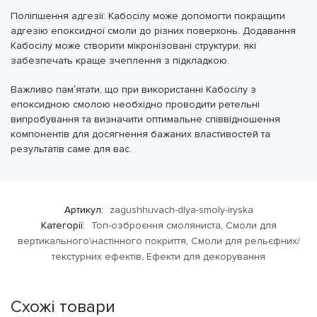
Поліпшення адгезії: Кабосілу може допомогти покращити
адгезію епоксидної смоли до різних поверхонь. Додавання
Кабосілу може створити мікронізовані структури, які
забезпечать краще зчеплення з підкладкою.
Важливо пам’ятати, що при використанні Кабосілу з
епоксидною смолою необхідно проводити ретельні
випробування та визначити оптимальне співвідношення
компонентів для досягнення бажаних властивостей та
результатів саме для вас.
Артикул:
zagushhuvach-dlya-smoly-iryska
Категорії:
Топ-озброєння смоляниста
,
Смоли для
вертикального\настінного покриття
,
Смоли для рельєфних/
текстурних ефектів
,
Ефекти для декорування
Схожі товари