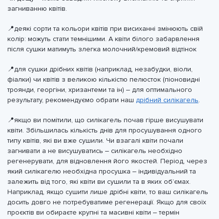
загниванню квітів.
📍деякі сорти та кольори квітів при висиханні змінюють свій
колір: можуть стати темнішими. А квіти білого забарвлення
після сушки матимуть злегка молочний/кремовий відтінок
📍для сушки дрібних квітів (наприклад, незабудки, віоли,
фіалки) чи квітів з великою кількістю пелюсток (піоновидні
троянди, георгіни, хризантеми та ін) – для оптимального
результату, рекомендуємо обрати наш
дрібний силікагель
.
📍якщо ви помітили, що силікагель почав гірше висушувати
квіти. Збільшилась кількість днів для просушування одного
типу квітів, які ви вже сушили. Чи взагалі квіти почали
загнивати а не висушуватись – силікагель необхідно
регенерувати, для відновлення його якостей. Період, через
який силікагелю необхідна просушка – індивідуальний та
залежить від того, які квіти ви сушили та в яких обʼємах.
Наприклад, якщо сушити лише дрібні квіти, то ваш силікагель
досить довго не потребуватиме регенерації. Якщо для своїх
проєктів ви обираєте крупні та масивні квіти – термін