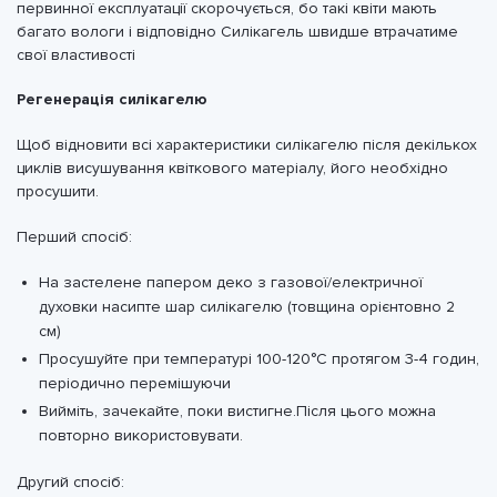
первинної експлуатації скорочується, бо такі квіти мають
багато вологи і відповідно Силікагель швидше втрачатиме
свої властивості
Регенерація силікагелю
Щоб відновити всі характеристики силікагелю після декількох
циклів висушування квіткового матеріалу, його необхідно
просушити.
Перший спосіб:
На застелене папером деко з газової/електричної
духовки насипте шар силікагелю (товщина орієнтовно 2
см)
Просушуйте при температурі 100-120°C протягом 3-4 годин,
періодично перемішуючи
Вийміть, зачекайте, поки вистигне.Після цього можна
повторно використовувати.
Другий спосіб: