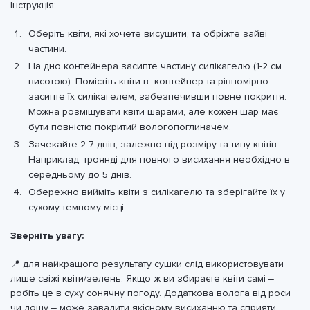
Інструкція:
Оберіть квіти, які хочете висушити, та обріжте зайві
частини.
На дно контейнера засипте частину силікагелю (1-2 см
висотою). Помістіть квіти в контейнер та рівномірно
засипте їх силікагелем, забезпечивши повне покриття.
Можна розміщувати квіти шарами, але кожен шар має
бути повністю покритий вологопоглиначем.
Зачекайте 2-7 днів, залежно від розміру та типу квітів.
Наприклад, троянді для повного висихання необхідно в
середньому до 5 днів.
Обережно вийміть квіти з силікагелю та зберігайте їх у
сухому темному місці.
Зверніть увагу:
📍 для найкращого результату сушки слід використовувати
лише свіжі квіти/зелень. Якщо ж ви збираєте квіти самі –
робіть це в суху сонячну погоду. Додаткова волога від роси
чи дощу – може завадити якісному висиханню та сприяти