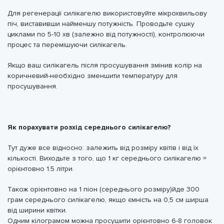
Для регенерації силікагелю використовуйте мікрохвильову
піч, виставивши найменшу потужність. Проводьте сушку
циклами по 5-10 хв (залежно від потужності), контролюючи
процес та перемішуючи силікагель.
Якщо ваш силікагель після просушування змінив колір на
коричневий-необхідно зменшити температуру для
просушування.
Як порахувати розхід середнього силікагелю?
Тут дуже все відносно: залежить від розміру квітів і від їх
кількості. Виходьте з того, що 1 кг середнього силікагелю =
орієнтовно 1.5 літри.
Також орієнтовно на 1 піон (середнього розміру)йде 300
грам середнього силікагелю, якщо ємність на 0,5 см ширша
від ширини квітки.
Одним кілограмом можна просушити орієнтовно 6-8 головок