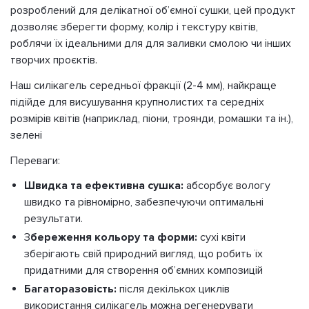
розроблений для делікатної обʼємної сушки, цей продукт
дозволяє зберегти форму, колір і текстуру квітів,
роблячи їх ідеальними для для заливки смолою чи інших
творчих проєктів.
Наш силікагель середньої фракції (2-4 мм), найкраще
підійде для висушування крупнолистих та середніх
розмірів квітів (наприклад, піони, троянди, ромашки та ін.),
зелені
Переваги:
Швидка та ефективна сушка:
абсорбує вологу
швидко та рівномірно, забезпечуючи оптимальні
результати.
З
береження кольору та форми:
сухі квіти
зберігають свій природний вигляд, що робить їх
придатними для створення обʼємних композицій
Багаторазовість:
після декількох циклів
використання силікагель можна регенерувати