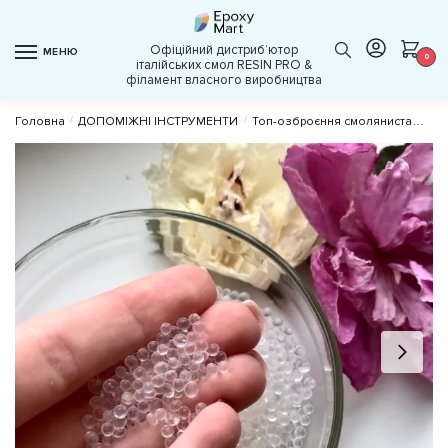
Skip
Skip
to
to
Офіційний дистрибʼютор
МЕНЮ
navigation
content
0
італійських смол RESIN PRO &
філамент власного виробництва
Головна
/
ДОПОМІЖНІ ІНСТРУМЕНТИ
/
Топ-озброєння смоляниста
Сер