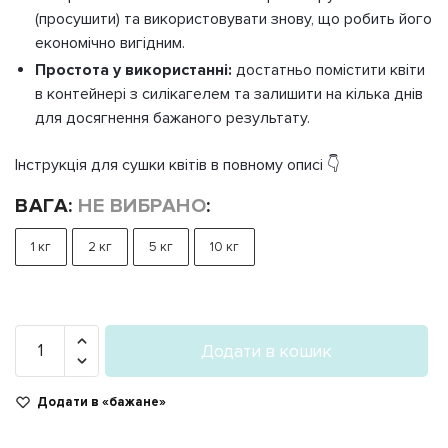
(просушити) та використовувати знову, що робить його
економічно вигідним.
Простота у використанні:
достатньо помістити квіти
в контейнері з силікагелем та залишити на кілька днів
для досягнення бажаного результату.
Інструкція для сушки квітів в повному описі 👇
ВАГА
:
НЕ ВИБРАНО
:
1 кг
2 кг
5 кг
10 кг
Середній
Додати в кошик
силікагель
EPOXYMART
Додати в «бажане»
для
сушки