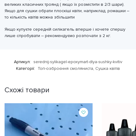
великих класичних троянд ( якщо їх розмістити в 2/3 шари).
Якщо для сушки обрати плоскіші квіти, наприклад, ромашки –
то кількість квітів можна збільшити
Якщо купуєте середній силікагель вперше і хочете спершу
лише спробувати – рекомендуємо розпочати з 2 кг.
Артикул:
serednij-sylikagel-epoxymart-dlya-sushky-kvitiv
Категорії:
Топ-озброєння смоляниста
,
Сушка квітів
Схожі товари