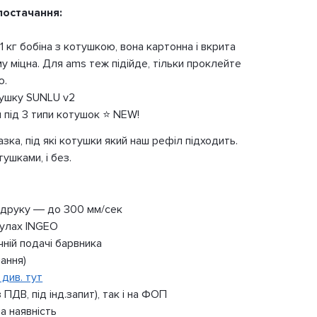
постачання:
1 кг бобіна з котушкою, вона картонна і вкрита
у міцна. Для ams теж підійде, тільки проклейте
ю.
отушку SUNLU v2
 під 3 типи котушок ⭐ NEW!
зка, під які котушки який наш рефіл підходить.
ушками, і без.
го друку — до 300 мм/сек
нулах INGEO
чній подачі барвника
ання)
див. тут
ПДВ, під інд.запит), так і на ФОП
на наявність