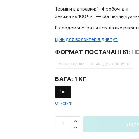
Терміни відправки: 1–4 робочі дні
Знижки на 100+ кг — обг. індивідуаль
Відеодемонстрація всіх наших рефілі
Ціни для волонтерів див.тут
ФОРМАТ ПОСТАЧАННЯ
:
Н
Без котушки - тільки для санлу в2
ВАГА
:
1 КГ
:
1 кг
Очистити
PLA+
Дода
SILK
«Малиновий