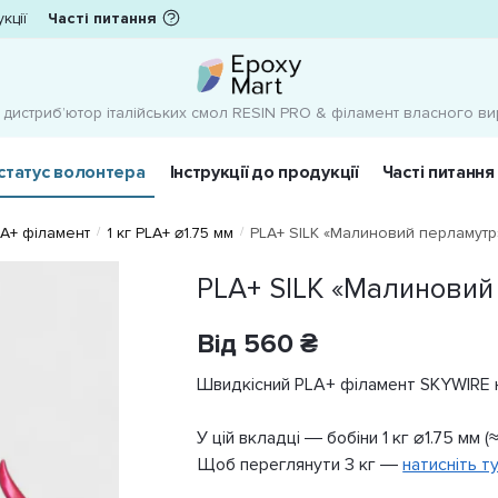
кцiї
Часті питання
 дистрибʼютор італійських смол RESIN PRO & філамент власного в
статус волонтера
Інструкції до продукції
Часті питання
A+ філамент
1 кг PLA+ ⌀1.75 мм
PLA+ SILK «Малиновий перламутр
/
/
PLA+ SILK «Малиновий
Від
560
₴
Швидкісний PLA+ філамент SKYWIRE н
У цій вкладці — бобіни 1 кг ⌀1.75 мм (
Щоб переглянути 3 кг —
натисніть ту