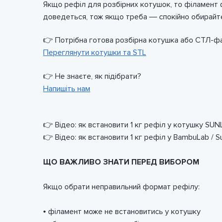
Якщо рефіл для розбірних котушок, то філамент ф
доведеться, тож якщо треба — спокійно обирайте 
👉 Потрібна готова розбірна котушка або СТЛ-фа
Переглянути котушки та STL
👉 Не знаєте, як підібрати?
Напишіть нам
👉 Відео: як встановити 1 кг рефіл у котушку SU
👉 Відео: як встановити 1 кг рефіл у BambuLab / S
ЩО ВАЖЛИВО ЗНАТИ ПЕРЕД ВИБОРОМ
Якщо обрати неправильний формат рефілу:
• філамент може не встановитись у котушку