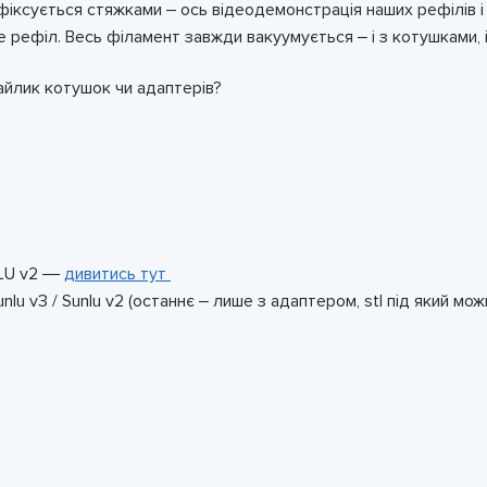
іксується стяжками – ось відеодемонстрація наших рефілів і
рефіл. Весь філамент завжди вакуумується – і з котушками, і
йлик котушок чи адаптерів?
NLU v2 —
дивитись тут
unlu v3 / Sunlu v2 (останнє – лише з адаптером, stl під який м