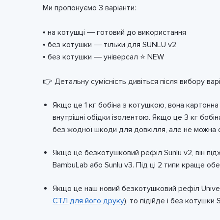
Ми пропонуємо 3 варіанти:
• на котушці — готовий до використання
• без котушки — тільки для SUNLU v2
• без котушки — універсал ⭐ NEW
👉 Детальну сумісність дивіться після вибору варі
Якщо це 1 кг бобіна з котушкою, вона картонна 
внутрішні обідки ізолентою. Якщо це 3 кг бобі
без жодної шкоди для довкілля, але не можна 
Якщо це безкотушковий рефіл Sunlu v2, він підхо
BambuLab або Sunlu v3. Під ці 2 типи краще об
Якщо це наш новий безкотушковий рефіл Univers
СТЛ для його друку
), то підійде і без котушки S