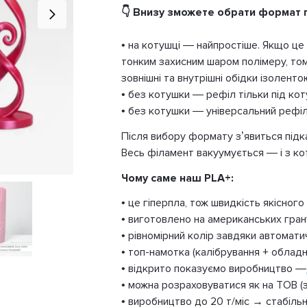
👇 Внизу зможете обрати формат 
• на котушці — найпростіше. Якщо це 
тонким захисним шаром полімеру, том
зовнішні та внутрішні обідки ізоленто
• без котушки — рефіл тільки під к
• без котушки — універсальний рефіл
Після вибору формату з’явиться підка
Весь філамент вакуумується — і з кот
Чому саме наш PLA+:
• це гіперпла, тож швидкість якісно
• виготовлено на американських гра
• рівномірний колір завдяки автомати
• топ-намотка (калібрування + обладн
• відкрито показуємо виробництво —
• можна розраховуватися як на ТОВ (з 
• виробництво до 20 т/міс → стабіль