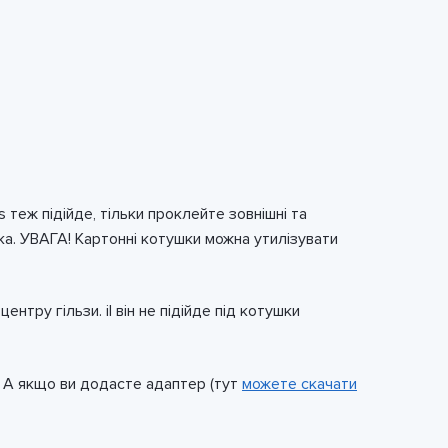
 теж підійде, тільки проклейте зовнішні та
ка. УВАГА! Картонні котушки можна утилізувати
нтру гільзи. іІ він не підійде під котушки
3. А якщо ви додасте адаптер (тут
можете скачати