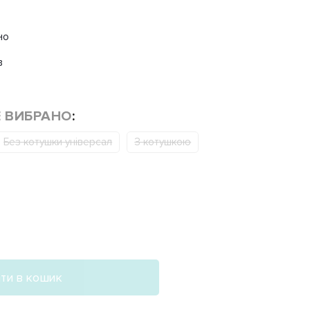
но
в
Е ВИБРАНО
:
Без котушки універсал
З котушкою
ти в кошик