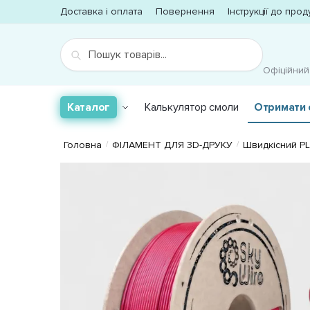
Skip
Skip
Доставка і оплата
Повернення
Iнструкції до проду
to
to
navigation
content
Шукати:
Шукати
Офіційний
Каталог
Калькулятор смоли
Отримати 
Головна
ФІЛАМЕНТ ДЛЯ 3D-ДРУКУ
Швидкісний PL
/
/