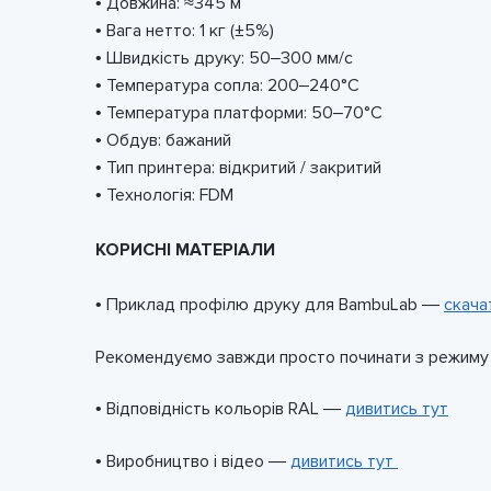
• Довжина: ≈345 м
• Вага нетто: 1 кг (±5%)
• Швидкість друку: 50–300 мм/с
• Температура сопла: 200–240°C
• Температура платформи: 50–70°C
• Обдув: бажаний
• Тип принтера: відкритий / закритий
• Технологія: FDM
КОРИСНІ МАТЕРІАЛИ
• Приклад профілю друку для BambuLab —
скача
Рекомендуємо завжди просто починати з режиму p
• Відповідність кольорів RAL —
дивитись тут
• Виробництво і відео —
дивитись тут