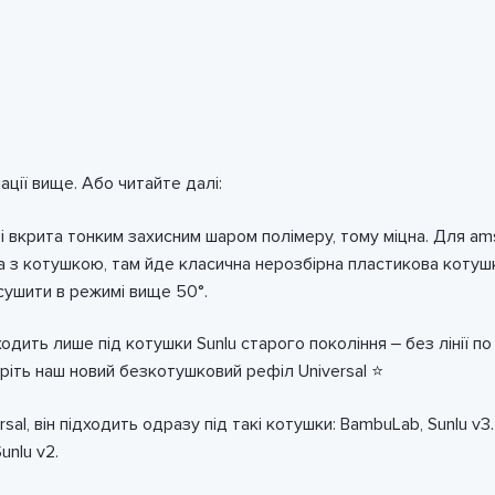
ації вище. Або читайте далі:
і вкрита тонким захисним шаром полімеру, тому міцна. Для ams
на з котушкою, там йде класична нерозбірна пластикова котуш
сушити в режимі вище 50°.
дить лише під котушки Sunlu старого покоління – без лінії по це
еріть наш новий безкотушковий рефіл Universal ⭐
al, він підходить одразу під такі котушки: BambuLab, Sunlu v
unlu v2.