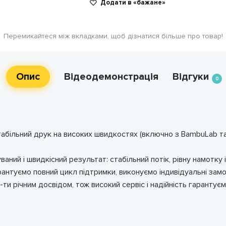
Додати в «бажане»
перламутр»
0001
кількість
Перемикайтеся між вкладками, щоб дізнатися більше про товар!
Опис
Відеодемонстрація
Відгуки
0
абільний друк на високих швидкостях (включно з BambuLab та
аний і швидкісний результат: стабільний потік, рівну намотку 
рантуємо повний цикл підтримки, виконуємо індивідуальні замо
и річним досвідом, тож високий сервіс і надійність гарантуєм