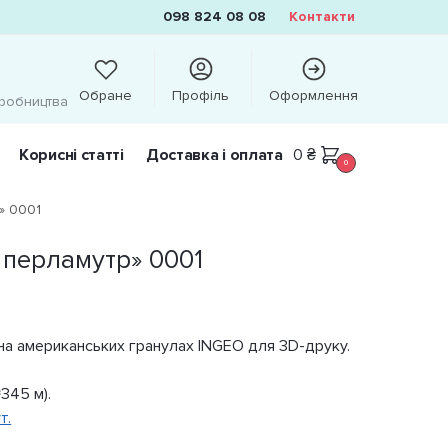
098 824 08 08
Контакти
Обране
Профіль
Оформлення
иробництва
Корисні статті
Доставка і оплата
0
₴
0
» 0001
 перламутр» 0001
а американських гранулах INGEO для 3D-друку.
≈345 м).
т.