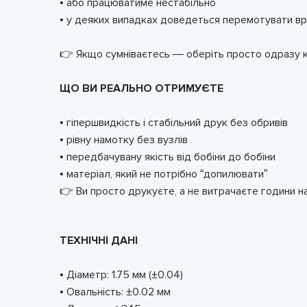
• або працюватиме нестабільно
• у деяких випадках доведеться перемотувати в
👉 Якщо сумніваєтесь — оберіть просто одразу к
ЩО ВИ РЕАЛЬНО ОТРИМУЄТЕ
• гіпершвидкість і стабільний друк без обривів
• рівну намотку без вузлів
• передбачувану якість від бобіни до бобіни
• матеріал, який не потрібно “допилювати”
👉 Ви просто друкуєте, а не витрачаєте години н
ТЕХНІЧНІ ДАНІ
• Діаметр: 1.75 мм (±0.04)
• Овальність: ±0.02 мм