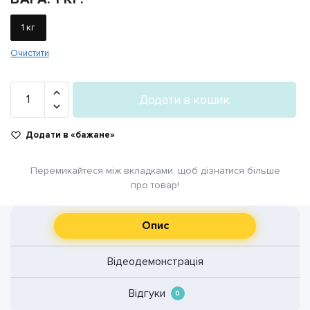
1 кг
Очистити
Філамент
Додати в кошик
PLA+
«Роял»
Додати в «бажане»
026
кількість
Перемикайтеся між вкладками, щоб дізнатися більше
про товар!
Опис
Відеодемонстрація
Відгуки
0