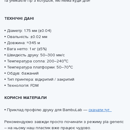
та уникаєте гір з котушок, які нема куди діти!
ТЕХНІЧНІ ДАНІ
• Діаметр: 1.75 мм (±0.04)
• Овальність: ±0.02 мм
• Довжина: ≈345 м
• Вага нетто: 1 кг (±5%)
• Швидкість друку: 50–300 мм/с
• Температура сопла: 200–240°C
• Температура платформи: 50–70°C
• Обдув: бажаний
• Тип принтера: відкритий / закритий
• Технологія: FDM
КОРИСНІ МАТЕРІАЛИ
• Приклад профілю друку для BambuLab —
скачати тут
Рекомендуємо завжди просто починати з режиму pla generic
– на ньому наш пластик вже працює чудово.