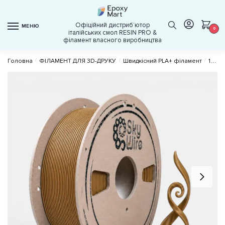
Skip
Skip
to
to
Офіційний дистрибʼютор
МЕНЮ
navigation
content
0
італійських смол RESIN PRO &
філамент власного виробництва
Головна
/
ФІЛАМЕНТ ДЛЯ 3D-ДРУКУ
/
Швидкісний PLA+ філамент
/
1 кг PLA+ ⌀1.75 мм