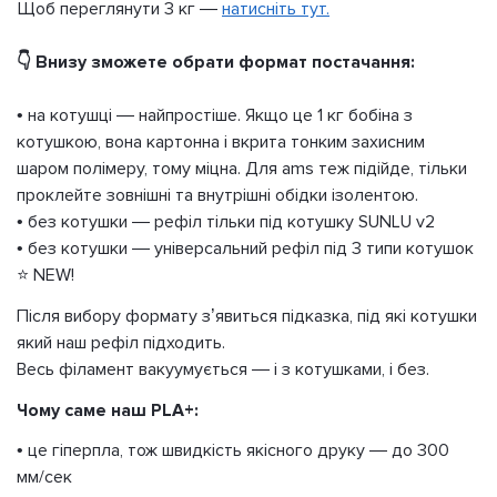
Щоб переглянути 3 кг —
натисніть тут.
👇 Внизу зможете обрати формат постачання:
• на котушці — найпростіше. Якщо це 1 кг бобіна з
котушкою, вона картонна і вкрита тонким захисним
шаром полімеру, тому міцна. Для ams теж підійде, тільки
проклейте зовнішні та внутрішні обідки ізолентою.
• без котушки — рефіл тільки під котушку SUNLU v2
• без котушки — універсальний рефіл під 3 типи котушок
⭐ NEW!
Після вибору формату з’явиться підказка, під які котушки
який наш рефіл підходить.
Весь філамент вакуумується — і з котушками, і без.
Чому саме наш PLA+:
• це гіперпла, тож швидкість якісного друку — до 300
мм/сек