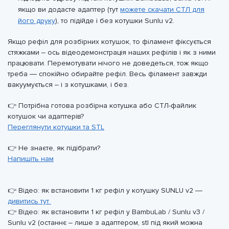
якщо ви додасте адаптер (тут
можете скачати СТЛ для
його друку
), то підійде і без котушки Sunlu v2.
Якщо рефіл для розбірних котушок, то філамент фіксується
стяжками – ось відеодемонстрація наших рефілів і як з ними
працювати. Перемотувати нічого не доведеться, тож якщо
треба — спокійно обирайте рефіл. Весь філамент завжди
вакуумується – і з котушками, і без.
👉 Потрібна готова розбірна котушка або СТЛ-файлик
котушок чи адаптерів?
Переглянути котушки та STL
👉 Не знаєте, як підібрати?
Напишіть нам
👉 Відео: як встановити 1 кг рефіл у котушку SUNLU v2 —
дивитись тут
👉 Відео: як встановити 1 кг рефіл у BambuLab / Sunlu v3 /
Sunlu v2 (останнє – лише з адаптером, stl під який можна