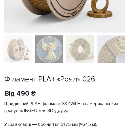
Філамент PLA+ «Роял» 026
Від
490
₴
Швидкісний PLA+ філамент SKYWIRE на американських
гранулах INGEO для 3D-друку.
У цій вкладці — бобіни 1 кг ⌀1.75 мм (≈345 м).