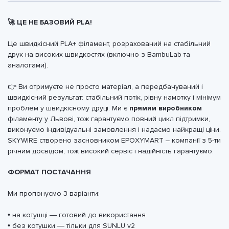
🚀 ЦЕ НЕ БАЗОВИЙ PLA!
Це швидкісний PLA+ філамент, розрахований на стабільний
друк на високих швидкостях (включно з BambuLab та
аналогами).
👉 Ви отримуєте не просто матеріал, а передбачуваний і
швидкісний результат: стабільний потік, рівну намотку і мінімум
проблем у швидкісному друці. Ми є
прямим виробником
філаменту у Львові, тож гарантуємо повний цикл підтримки,
виконуємо індивідуальні замовлення і надаємо найкращі ціни.
SKYWIRE створено засновником EPOXYMART – компанії з 5-ти
річним досвідом, тож високий сервіс і надійність гарантуємо.
ФОРМАТ ПОСТАЧАННЯ
Ми пропонуємо 3 варіанти:
• на котушці — готовий до використання
• без котушки — тільки для SUNLU v2