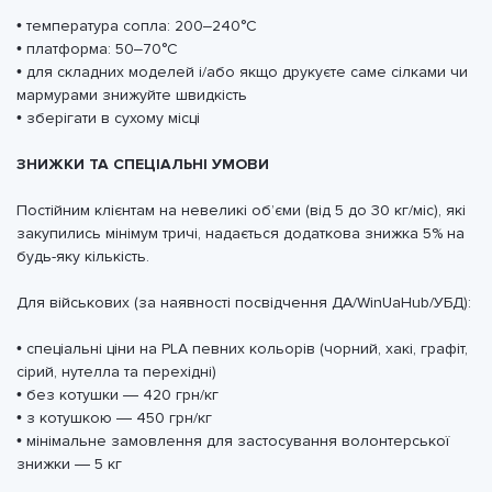
• температура сопла: 200–240°C
• платформа: 50–70°C
• для складних моделей і/або якщо друкуєте саме сілками чи
мармурами знижуйте швидкість
• зберігати в сухому місці
ЗНИЖКИ ТА СПЕЦІАЛЬНІ УМОВИ
Постійним клієнтам на невеликі обʼєми (від 5 до 30 кг/міс), які
закупились мінімум тричі, надається додаткова знижка 5% на
будь-яку кількість.
Для військових (за наявності посвідчення ДА/WinUaHub/УБД):
• спеціальні ціни на PLA певних кольорів (чорний, хакі, графіт,
сірий, нутелла та перехідні)
• без котушки — 420 грн/кг
• з котушкою — 450 грн/кг
• мінімальне замовлення для застосування волонтерської
знижки — 5 кг