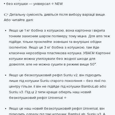
• без котушки — універсал ⭐ NEW
👉 Детальну сумісність дивіться після вибору варіації вище.
Або читайте далі:
Якщо це 1 кг бобіна з котушкою, вона картонна і вкрита
тонким захисним шаром полімеру, тому міцна. Для ams теж
підійде, тільки проклейте зовнішні та внутрішні обідки
ізолентою. Якщо це 3 кг бобіна з котушкою, там йде
класична нерозбірна пластикова котушка. УВАГА! Картонні
котушки можна утилізувати без жодної шкоди для
довкілля, але не можна сушити в режимі вище 50°.
Якщо це безкотушковий рефіл Sunlu v2, він підходить
лише під котушки Sunlu старого покоління – без лінії по
центру гільзи. іІ він не підійде під котушки BambuLab або
Sunlu v3. Під ці 2 типи краще оберіть наш новий
безкотушковий рефіл Universal ⭐
Якщо це наш новий безкотушковий рефіл Universal, він
підходить одразу під такі котушки: BambuLab, Sunlu v3. А