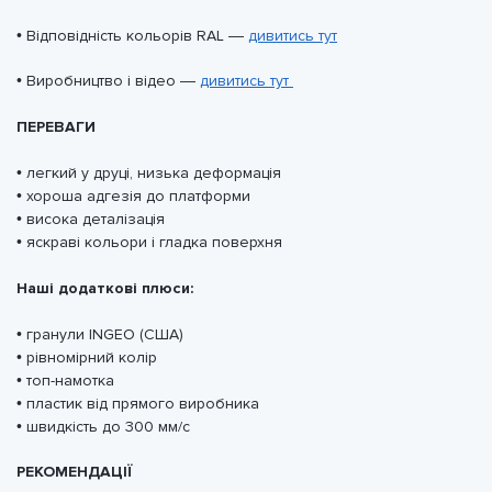
• Відповідність кольорів RAL —
дивитись тут
• Виробництво і відео —
дивитись тут
ПЕРЕВАГИ
• легкий у друці, низька деформація
• хороша адгезія до платформи
• висока деталізація
• яскраві кольори і гладка поверхня
Наші додаткові плюси:
• гранули INGEO (США)
• рівномірний колір
• топ-намотка
•
пластик від прямого виробника
• швидкість до 300 мм/с
РЕКОМЕНДАЦІЇ