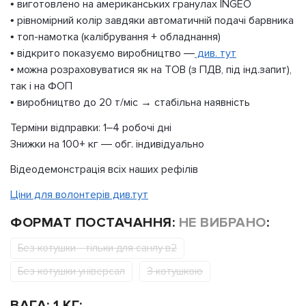
• виготовлено на американських гранулах INGEO
• рівномірний колір завдяки автоматичній подачі барвника
• топ-намотка (калібрування + обладнання)
• відкрито показуємо виробництво —
див. тут
• можна розраховуватися як на ТОВ (з ПДВ, під інд.запит),
так і на ФОП
• виробництво до 20 т/міс → стабільна наявність
Терміни відправки: 1–4 робочі дні
Знижки на 100+ кг — обг. індивідуально
Відеодемонстрація всіх наших рефілів
Ціни для волонтерів див.тут
ФОРМАТ ПОСТАЧАННЯ
:
НЕ ВИБРАНО
:
Без котушки - тільки для санлу в2
Без котушки універсал
З котушкою
ВАГА
:
1 КГ
: