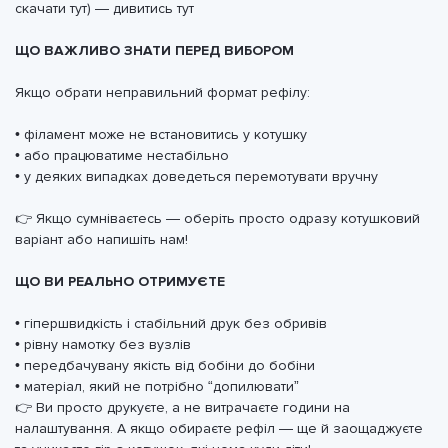
скачати тут) — дивитись тут
ЩО ВАЖЛИВО ЗНАТИ ПЕРЕД ВИБОРОМ
Якщо обрати неправильний формат рефілу:
• філамент може не встановитись у котушку
• або працюватиме нестабільно
• у деяких випадках доведеться перемотувати вручну
👉 Якщо сумніваєтесь — оберіть просто одразу котушковий
варіант або напишіть нам!
ЩО ВИ РЕАЛЬНО ОТРИМУЄТЕ
• гіпершвидкість і стабільний друк без обривів
• рівну намотку без вузлів
• передбачувану якість від бобіни до бобіни
• матеріал, який не потрібно “допилювати”
👉 Ви просто друкуєте, а не витрачаєте години на
налаштування. А якщо обираєте рефіл — ще й заощаджуєте