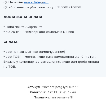
👉 Напишіть
нам в Telegram
👉 або телефонуйте технологу: +380988240808
ДОСТАВКА ТА ОПЛАТА
• Нова пошта / Укрпошта
• від 20 кг — Делівері або самовивіз (Львів)
ОПЛАТА:
• або на наш ФОП (за замовчуванням)
• або ТОВ — можна, якщо сума замовлення від 10 тис грн.
Вкажіть у коментарі до замовлення, якщо вам треба оплата
на ТОВ.
Артикул:
filament-petg-lyal-021-1-1
Категорія:
1 кг PETG ⌀1.75 мм
Позначка:
universal-refill