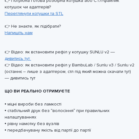
👉 Потрібна готова розбірна котушка або СТЛ-файлик
котушок чи адаптерів?
Переглянути котушки та STL
👉 Не знаєте, як підібрати?
Напишіть нам
👉 Відео: як встановити рефіл у котушку SUNLU v2 —
дивитись тут
👉 Відео: як встановити рефіл у BambuLab / Sunlu v3 / Sunlu v2
(останнє – лише з адаптером, стл під який можна скачати тут)
— дивитись тут
ЩО ВИ РЕАЛЬНО ОТРИМУЄТЕ
• міцні вироби без ламкості
• стабільний друк без “волосіння” при правильних
налаштуваннях
• рівну намотку без вузлів
• передбачувану якість від партії до партії