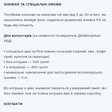
ЗНИЖКИ ТА СПЕЦІАЛЬНІ УМОВИ
Постійним клієнтам на невеликі обʼєми (від 5 до 30 кг/міс), які
закупились мінімум тричі, надається додаткова знижка 5% на
будь-яку кількість.
Для волонтерів
(за наявності посвідчення ДА/WinUaHub/
УБД):
• спеціальні ціни на PLA певних кольорів (чорний, хакі, графіт,
сірий, нутелла та перехідні)
• без котушки — 420 грн/кг
• з котушкою — 450 грн/кг
• мінімальне замовлення для застосування волонтерської
знижки — 5 кг
Всі котушки з цією знижкою пакуються у вакуумний пакет, як і
без знижки, але не кожна котушка йде в окрему коробку
.
КОНТАКТИ