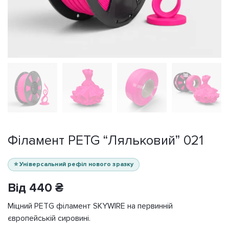
Філамент PETG “Ляльковий” 021
⭐ Універсальний рефіл нового зразку
Від
440
₴
Міцний PETG філамент SKYWIRE на первинній
європейській сировині.