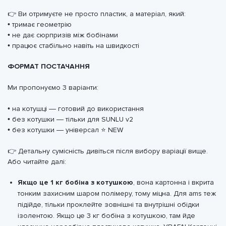
👉 Ви отримуєте не просто пластик, а матеріал, який:
• тримає геометрію
• не дає сюрпризів між бобінами
• працює стабільно навіть на швидкості
ФОРМАТ ПОСТАЧАННЯ
Ми пропонуємо 3 варіанти:
• на котушці — готовий до використання
• без котушки — тільки для SUNLU v2
• без котушки — універсал ⭐ NEW
👉 Детальну сумісність дивіться після вибору варіації вище.
Або читайте далі:
Якщо це 1 кг бобіна з котушкою
, вона картонна і вкрита
тонким захисним шаром полімеру, тому міцна. Для ams теж
підійде, тільки проклейте зовнішні та внутрішні обідки
ізолентою. Якщо це 3 кг бобіна з котушкою, там йде