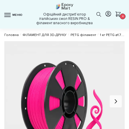
Skip
Skip
to
to
Офіційний дистрибʼютор
МЕНЮ
navigation
content
0
італійських смол RESIN PRO &
філамент власного виробництва
Головна
/
ФІЛАМЕНТ ДЛЯ 3D-ДРУКУ
/
PETG філамент
/
1 кг PETG ⌀1.75 мм