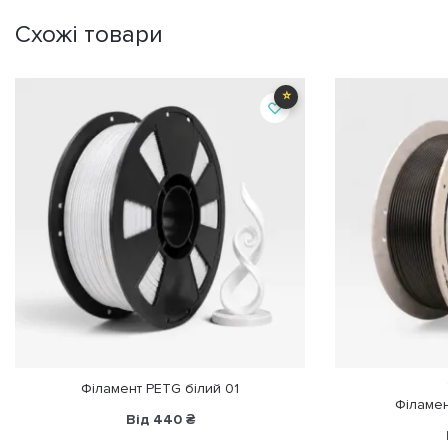
Схожі товари
⭐
Філамент PETG білий 01
Філамен
Від
440
₴