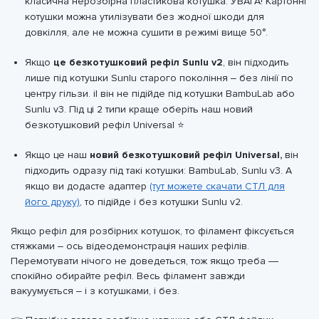
класична нерозбірна пластикова котушка. УВАГА! Картонні
котушки можна утилізувати без жодної шкоди для
довкілля, але не можна сушити в режимі вище 50°.
Якщо
це безкотушковий рефіл Sunlu v2
, він підходить
лише під котушки Sunlu старого покоління – без лінії по
центру гільзи. іІ він не підійде під котушки BambuLab або
Sunlu v3. Під ці 2 типи краще оберіть наш новий
безкотушковий рефіл Universal ⭐
Якщо це наш
новий безкотушковий рефіл Universal,
він
підходить одразу під такі котушки: BambuLab, Sunlu v3. А
якщо ви додасте адаптер
(тут можете скачати СТЛ для
його друку)
, то підійде і без котушки Sunlu v2.
Якщо рефіл для розбірних котушок, то філамент фіксується
стяжками – ось відеодемонстрація наших рефілів.
Перемотувати нічого не доведеться, тож якщо треба —
спокійно обирайте рефіл. Весь філамент завжди
вакуумується – і з котушками, і без.