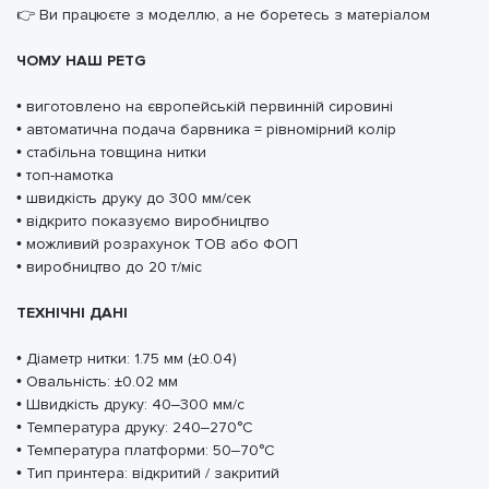
👉 Ви працюєте з моделлю, а не боретесь з матеріалом
ЧОМУ НАШ PETG
• виготовлено на європейській первинній сировині
• автоматична подача барвника = рівномірний колір
• стабільна товщина нитки
• топ-намотка
• швидкість друку до 300 мм/сек
• відкрито показуємо виробництво
• можливий розрахунок ТОВ або ФОП
• виробництво до 20 т/міс
ТЕХНІЧНІ ДАНІ
• Діаметр нитки: 1.75 мм (±0.04)
• Овальність: ±0.02 мм
• Швидкість друку: 40–300 мм/с
• Температура друку: 240–270°C
• Температура платформи: 50–70°C
• Тип принтера: відкритий / закритий