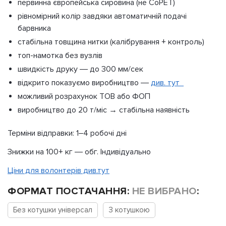
первинна європейська сировина (не CoPET)
рівномірний колір завдяки автоматичній подачі
барвника
стабільна товщина нитки (калібрування + контроль)
топ-намотка без вузлів
швидкість друку — до 300 мм/сек
відкрито показуємо виробництво —
див. тут
можливий розрахунок ТОВ або ФОП
виробництво до 20 т/міс → стабільна наявність
Терміни відправки: 1–4 робочі дні
Знижки на 100+ кг — обг. Індивідуально
Ціни для волонтерів див.тут
ФОРМАТ ПОСТАЧАННЯ
:
НЕ ВИБРАНО
:
Без котушки універсал
З котушкою