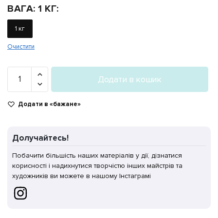
ВАГА
:
1 КГ
:
1 кг
Очистити
Філамент
Додати в кошик
PETG
"Ляльковий"
Додати в «бажане»
021
кількість
Долучайтесь!
Побачити більшість наших матеріалів у дії, дізнатися
корисності і надихнутися творчістю інших майстрів та
художників ви можете в нашому Інстаграмі