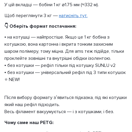
У цій вкладці — бобіни 1 кг ⌀1.75 мм (≈332 м).
Щоб переглянути 3 кг —
натисніть тут.
👇 Оберіть формат постачання:
• на котушці — найпростіше. Якщо це 1 кг бобіна з
котушкою, вона картонна і вкрита тонким захисним
шаром полімеру, тому міцна. Для ams теж підійде, тільки
проклейте зовнішні та внутрішні обідки ізолентою.
• без котушки — рефіл тільки під котушку SUNLU v2
• без котушки — універсальний рефіл під 3 типи котушок
⭐ NEW!
Після вибору формату з’явиться підказка, під які котушки
який наш рефіл підходить.
Весь філамент вакуумується — і з котушками, і без.
Чому саме наш PETG: