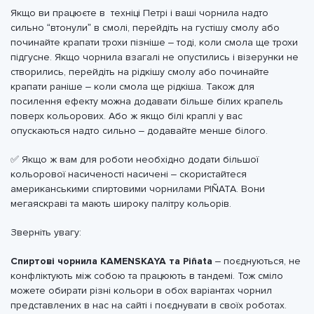
Якщо ви працюєте в техніці Петрі і ваші чорнила надто
сильно “втонули” в смолі, перейдіть на густішу смолу або
починайте крапати трохи пізніше – тоді, коли смола ще трохи
підгусне. Якщо чорнила взагалі не опустились і візерунки не
створились, перейдіть на рідкішу смолу або починайте
крапати раніше – коли смола ще рідкіша. Також для
посилення ефекту можна додавати більше білих крапель
поверх кольорових. Або ж якщо білі краплі у вас
опускаються надто сильно – додавайте менше білого.
✅ Якщо ж вам для роботи необхідно додати більшої
кольорової насиченості насичені – скористайтеся
американськими спиртовими чорнилами PIÑATA. Вони
мегаяскраві та мають широку палітру кольорів.
Зверніть увагу:
Спиртові чорнила KAMENSKAYA та Piñata
– поєднуються, не
конфліктують між собою та працюють в тандемі. Тож сміло
можете обирати різні кольори в обох варіантах чорнил
представлених в нас на сайті і поєднувати в своїх роботах.