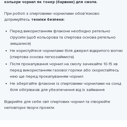
кольори чорнил як тонер (барвник) для смоли.
При роботі з спиртовими чорнилами обов’язково
дотримуйтесь
техніки безпеки:
Перед використанням флакони необхідно ретельно
струсити (щоб кольорова та спиртова основа ретельно
змішалися)
Не користуйтеся чорнилами біля джерел відкритого вогню
(спиртова основа легкозаймиста)
Після прокапування чорнил на смолу зачекайте 10-15 хв
перед використанням газової горілки або скористайтесь
нею ще перед прокапуванням чорнил
Не зберігайте флакони із спиртовими чорнилами на сонці,
біля обігрівачів для убезпечення від їх займання
Відкрийте для себе світ спиртових чорнил та створюйте
неповторні творчі проєкти.