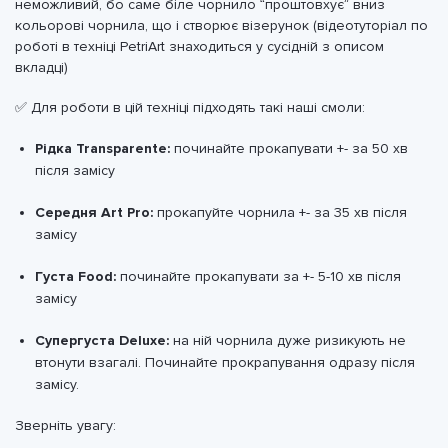
неможливий, бо саме біле чорнило “проштовхує” вниз
кольорові чорнила, що і створює візерунок (відеотуторіал по
роботі в техніці PetriArt знаходиться у сусідній з описом
вкладці)
✅ Для роботи в цій техніці підходять такі наші смоли:
Рідка Transparente:
починайте прокапувати +- за 50 хв
після замісу
Середня Art Pro:
прокапуйте чорнила +- за 35 хв після
замісу
Густа Food:
починайте прокапувати за +- 5-10 хв після
замісу
Супергуста Deluxe:
на ній чорнила дуже ризикують не
втонути взагалі. Починайте прокрапування одразу після
замісу.
Зверніть увагу: