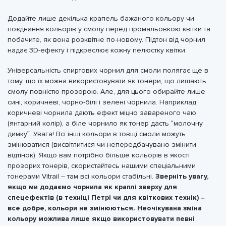
Додайте лише декілька крапель бажаного кольору чи
поєднання кольорів у смолу перед промальовкою квітки та
побачите, як вона розквітне по-новому. Підтон від чорнил
надає 3D-ефекту і підкреслює кожну пелюстку квітки.
Універсальність спиртових чорнил для смоли полягає ще в
тому, що їх можна використовувати як тонери, що лишають
смолу повністю прозорою. Але, для цього обирайте лише
сині, коричневі, чорно-білі і зелені чорнила. Наприклад,
коричневі чорнила дають ефект міцно завареного чаю
(янтарний колір), а біле чорнило як тонер дасть “молочну
димку”. Увага! Всі інші кольори в товщі смоли можуть
змінюватися (висвітлитися чи непередбачувано змінити
відтінок). Якщо вам потрібно більше кольорів в якості
прозорих тонерів, скористайтесь нашими спеціальними
тонерами Vitrail – там всі кольори стабільні.
Зверніть увагу,
якщо ми додаємо чорнила як краплі зверху для
спецефектів (в техніці Петрі чи для квіткових технік) –
все добре, кольори не змінюються. Неочікувана зміна
кольору можлива лише якщо використовувати певні