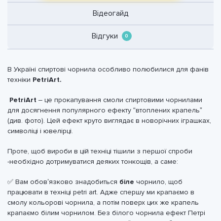
Відеогайд
Відгуки
0
В Україні спиртові чорнила особливо полюбилися для фанів
техніки
PetriArt.
PetriArt
– це прокапування смоли спиртовими чорнилами
для досягнення популярного ефекту “втоплених крапель”
(див. фото). Цей ефект круто виглядає в новорічних іграшках,
символіці і ювелірці.
Проте, щоб вироби в цій техніці тішили з першої спроби
-необхідно дотримуватися деяких тонкощів, а саме:
✅ Вам обов’язково знадобиться
біле
чорнило, щоб
працювати в техніці petri art. Адже спершу ми крапаємо в
смолу кольорові чорнила, а потім поверх цих же крапель
крапаємо білим чорнилом. Без білого чорнила ефект Петрі