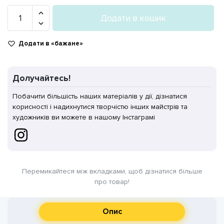
A-
Додати в кошик
10
“Чорний”
Додати в «бажане»
5/15
мл
кількість
Долучайтесь!
Побачити більшість наших матеріалів у дії, дізнатися
корисності і надихнутися творчістю інших майстрів та
художників ви можете в нашому Інстаграмі
Перемикайтеся між вкладками, щоб дізнатися більше
про товар!
Опис