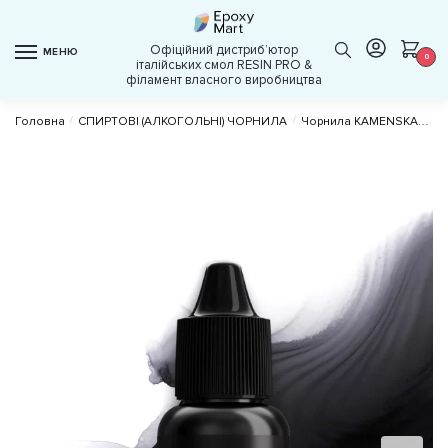
Skip
Skip
to
to
Офіційний дистрибʼютор
МЕНЮ
navigation
content
0
італійських смол RESIN PRO &
філамент власного виробництва
Головна
/
СПИРТОВІ (АЛКОГОЛЬНІ) ЧОРНИЛА
/
Чорнила KAMENSKAYA (підходять для петрі)