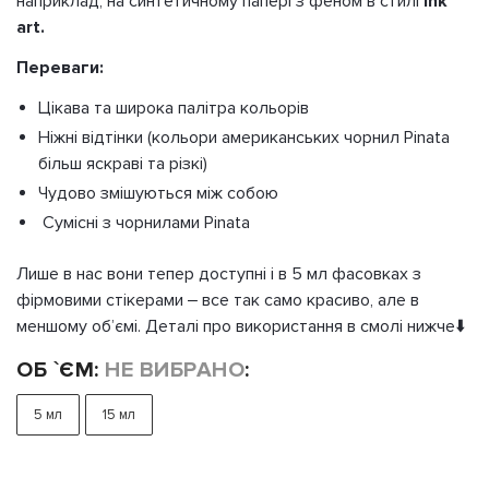
наприклад, на синтетичному папері з феном в стилі
ink
art.
Переваги:
Цікава та широка палітра кольорів
Ніжні відтінки (кольори американських чорнил Pinata
більш яскраві та різкі)
Чудово змішуються між собою
Сумісні з чорнилами Pinata
Лише в нас вони тепер доступні і в 5 мл фасовках з
фірмовими стікерами – все так само красиво, але в
меншому обʼємі. Деталі про використання в смолі нижче⬇️
ОБ `ЄМ
:
НЕ ВИБРАНО
:
5 мл
15 мл