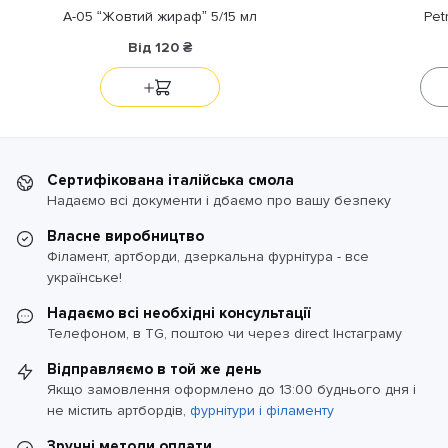
A-05 “Жовтий жираф” 5/15 мл
Pet
Від
120
₴
Сертифікована італійська смола
Надаємо всі документи і дбаємо про вашу безпеку
Власне виробництво
Філамент, артборди, дзеркальна фурнітура - все
українське!
Надаємо всі необхідні консультації
Телефоном, в TG, поштою чи через direct Інстаграму
Відправляємо в той же день
Якщо замовлення оформлено до 13:00 буднього дня і
не містить артбордів,
фурнітури і філаменту
Зручні методи оплати