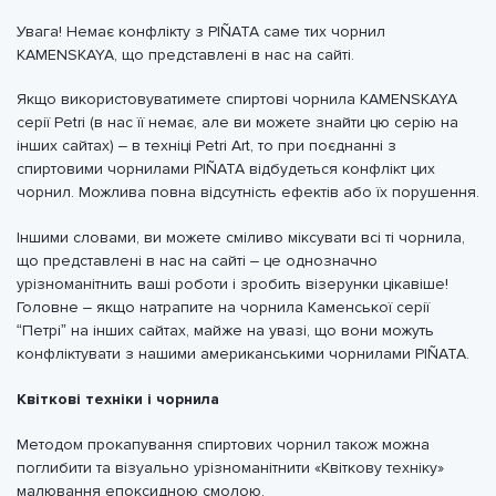
Увага! Немає конфлікту з PIÑATA саме тих чорнил
KAMENSKAYA, що представлені в нас на сайті.
Якщо використовуватимете спиртові чорнила KAMENSKAYA
серії Petri (в нас її немає, але ви можете знайти цю серію на
інших сайтах) – в техніці Petri Art, то при поєднанні з
спиртовими чорнилами PIÑATA відбудеться конфлікт цих
чорнил. Можлива повна відсутність ефектів або їх порушення.
Іншими словами, ви можете сміливо міксувати всі ті чорнила,
що представлені в нас на сайті – це однозначно
урізноманітнить ваші роботи і зробить візерунки цікавіше!
Головне – якщо натрапите на чорнила Каменської серії
“Петрі” на інших сайтах, майже на увазі, що вони можуть
конфліктувати з нашими американськими чорнилами PIÑATA.
Квіткові техніки і чорнила
Методом прокапування спиртових чорнил також можна
поглибити та візуально урізноманітнити «Квіткову техніку»
малювання епоксидною смолою.