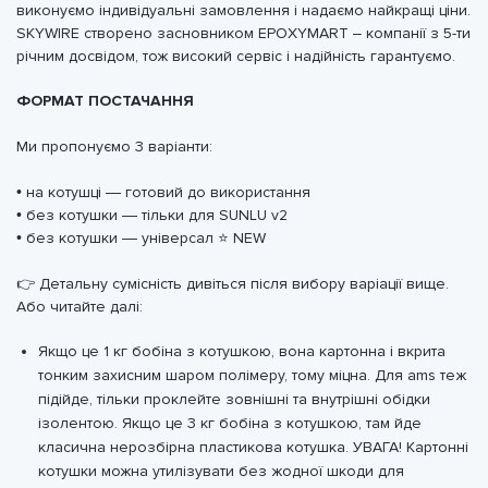
виконуємо індивідуальні замовлення і надаємо найкращі ціни.
SKYWIRE створено засновником EPOXYMART – компанії з 5-ти
річним досвідом, тож високий сервіс і надійність гарантуємо.
ФОРМАТ ПОСТАЧАННЯ
Ми пропонуємо 3 варіанти:
• на котушці — готовий до використання
• без котушки — тільки для SUNLU v2
• без котушки — універсал ⭐ NEW
👉 Детальну сумісність дивіться після вибору варіації вище.
Або читайте далі:
Якщо це 1 кг бобіна з котушкою, вона картонна і вкрита
тонким захисним шаром полімеру, тому міцна. Для ams теж
підійде, тільки проклейте зовнішні та внутрішні обідки
ізолентою. Якщо це 3 кг бобіна з котушкою, там йде
класична нерозбірна пластикова котушка. УВАГА! Картонні
котушки можна утилізувати без жодної шкоди для