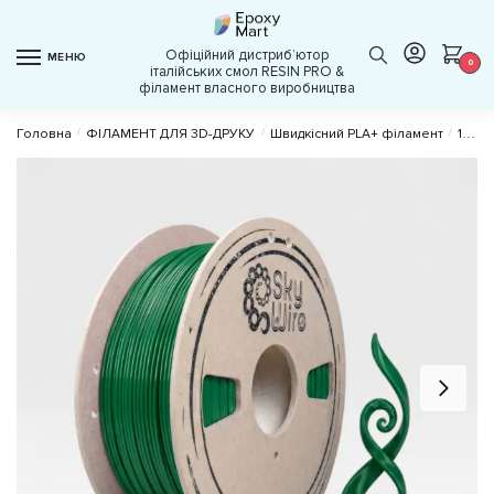
Skip
Skip
to
to
Офіційний дистрибʼютор
МЕНЮ
navigation
content
0
італійських смол RESIN PRO &
філамент власного виробництва
Головна
/
ФІЛАМЕНТ ДЛЯ 3D-ДРУКУ
/
Швидкісний PLA+ філамент
/
1 кг PLA+ ⌀1.75 мм