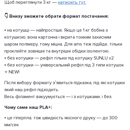
Щоб переглянути 3 кг —
натисніть тут.
👇 Внизу зможете обрати формат постачання:
• на котушці — найпростіше. Якщо це 1 кг бобіна з
котушкою, вона картонна і вкрита тонким захисним
шаром полімеру, тому міцна. Для ams теж підійде, тільки
проклейте зовнішні та внутрішні обідки ізолентою.
• без котушки — рефіл тільки під котушку SUNLU v2
• без котушки — універсальний рефіл під 3 типи котушок
⭐ NEW!
Після вибору формату з’явиться підказка, під які котушки
який наш рефіл підходить.
Весь філамент вакуумується — і з котушками, і без.
Чому саме наш PLA+:
• це гіперпла, тож швидкість якісного друку — до 300
мм/сек