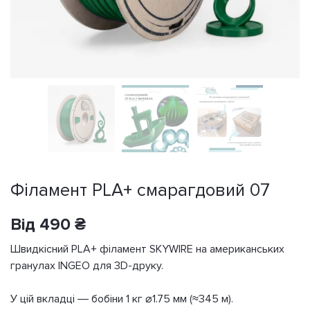
Філамент PLA+ смарагдовий 07
Від
490
₴
Швидкісний PLA+ філамент SKYWIRE на американських
гранулах INGEO для 3D-друку.
У цій вкладці — бобіни 1 кг ⌀1.75 мм (≈345 м).