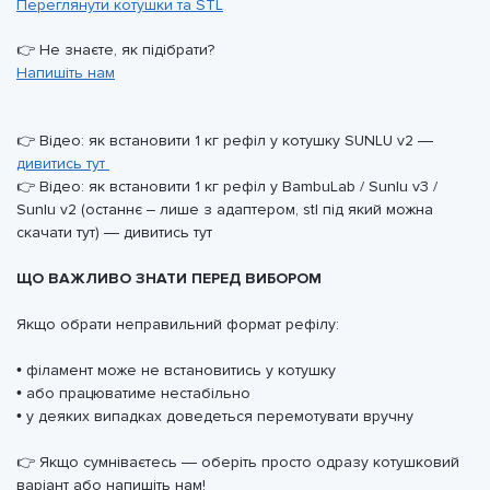
Переглянути котушки та STL
👉 Не знаєте, як підібрати?
Напишіть нам
👉 Відео: як встановити 1 кг рефіл у котушку SUNLU v2 —
дивитись тут
👉 Відео: як встановити 1 кг рефіл у BambuLab / Sunlu v3 /
Sunlu v2 (останнє – лише з адаптером, stl під який можна
скачати тут) — дивитись тут
ЩО ВАЖЛИВО ЗНАТИ ПЕРЕД ВИБОРОМ
Якщо обрати неправильний формат рефілу:
• філамент може не встановитись у котушку
• або працюватиме нестабільно
• у деяких випадках доведеться перемотувати вручну
👉 Якщо сумніваєтесь — оберіть просто одразу котушковий
варіант або напишіть нам!