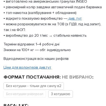
• виготовлено на американських гранулах INGEO
• рівномірний колір завдяки автоматичній подачі барвника
• топ-намотка (калібрування + обладнання)
• відкрито показуємо виробництво —
див. тут
• можна розраховуватися як на ТОВ (з ПДВ, під інд.запит),
так і на ФОП
• виробництво до 20 т/міс → стабільна наявність
Терміни відправки: 1–4 робочі дні
Знижки на 100+ кг — обг. індивідуально
Відеодемонстрація всіх наших рефілів
Ціни для волонтерів див.тут
ФОРМАТ ПОСТАЧАННЯ
:
НЕ ВИБРАНО
:
Без котушки - тільки для санлу в2
Без котушки універсал
З котушкою
ВАГА
:
1 КГ
: