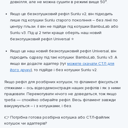
довкілля, але не можна сушити в режимі вище 50°.
Якщо це безкотушковий рефіл Sunlu v2, він підходить
лише під котушки Sunlu старого покоління – без лінії по
центру гільзи. іІ він не підійде під котушки BambuLab або
Sunlu v3. Під ці 2 типи краще оберіть наш новий
безкотушковий рефіл Universal ⭐
Якщо це наш новий безкотушковий рефіл Universal, він
підходить одразу під такі котушки: BambuLab, Sunlu v3. А
якщо ви додасте адаптер (тут
можете скачати СТЛ для
його друку
), то підійде і без котушки Sunlu v2.
Якщо рефіл для розбірних котушок, то філамент фіксується
стяжками – ось відеодемонстрація наших рефілів і як з ними
працювати. Перемотувати нічого не доведеться, тож якщо
треба — спокійно обирайте рефіл. Весь філамент завжди
вакуумується – і з котушками, і без.
👉 Потрібна готова розбірна котушка або СТЛ-файлик
котушок чи адаптерів?