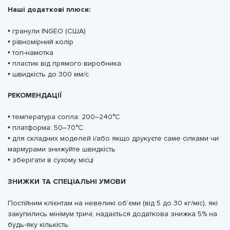
Наші додаткові плюси:
• гранули INGEO (США)
• рівномірний колір
• топ-намотка
•
пластик від прямого виробника
• швидкість до 300 мм/с
РЕКОМЕНДАЦІЇ
• температура сопла: 200–240°C
• платформа: 50–70°C
• для складних моделей і/або якщо друкуєте саме сілками чи
мармурами знижуйте швидкість
• зберігати в сухому місці
ЗНИЖКИ ТА СПЕЦІАЛЬНІ УМОВИ
Постійним клієнтам на невеликі обʼєми (від 5 до 30 кг/міс), які
закупились мінімум тричі, надається додаткова знижка 5% на
будь-яку кількість.