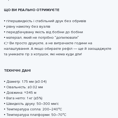
ЩО ВИ РЕАЛЬНО ОТРИМУЄТЕ
• гіпершвидкість і стабільний друк без обривів
• рівну намотку без вузлів
• передбачувану якість від бобіни до бобіни
• матеріал, який не потрібно “допилювати”
👉 Ви просто друкуєте, а не витрачаєте години на
налаштування. А якщо обираєте рефіл — ще й заощаджуєте
та уникаєте гір з котушок, які нема куди діти!
ТЕХНІЧНІ ДАНІ
• Діаметр: 1.75 мм (±0.04)
• Овальність: ±0.02 мм
• Довжина: ≈345 м
• Вага нетто: 1 кг (±5%)
• Швидкість друку: 50–300 мм/с
• Температура сопла: 200–240°C
• Температура платформи: 50–70°C