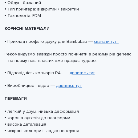
• Обдув: бажаний
• Тип принтера: відкритий / закритий
• Технологія: FDM
КОРИСНІ МАТЕРІАЛИ
• Приклад профілю друку для BambuLab —
скачати тут
Рекомендуємо завжди просто починати з режиму pla generic
– на ньому наш пластик вже працює чудово.
• Відповідність кольорів RAL —
дивитись тут
• Виробництво і відео —
дивитись тут
ПЕРЕВАГИ
• легкий у друці, низька деформація
• хороша адгезія до платформи
• висока деталізація
• яскраві кольори і гладка поверхня