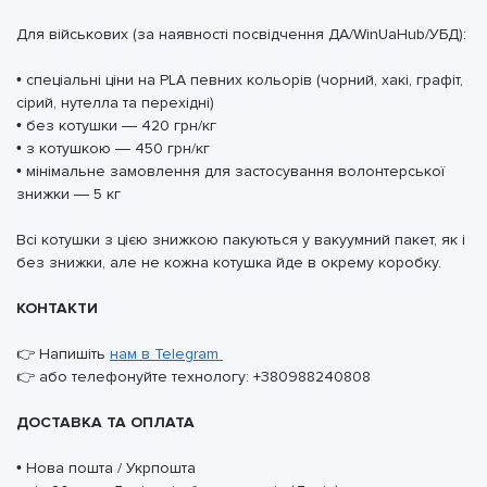
Для військових (за наявності посвідчення ДА/WinUaHub/УБД):
• спеціальні ціни на PLA певних кольорів (чорний, хакі, графіт,
сірий, нутелла та перехідні)
• без котушки — 420 грн/кг
• з котушкою — 450 грн/кг
• мінімальне замовлення для застосування волонтерської
знижки — 5 кг
Всі котушки з цією знижкою пакуються у вакуумний пакет, як і
без знижки, але не кожна котушка йде в окрему коробку.
КОНТАКТИ
👉 Напишіть
нам в Telegram
👉 або телефонуйте технологу: +380988240808
ДОСТАВКА ТА ОПЛАТА
• Нова пошта / Укрпошта