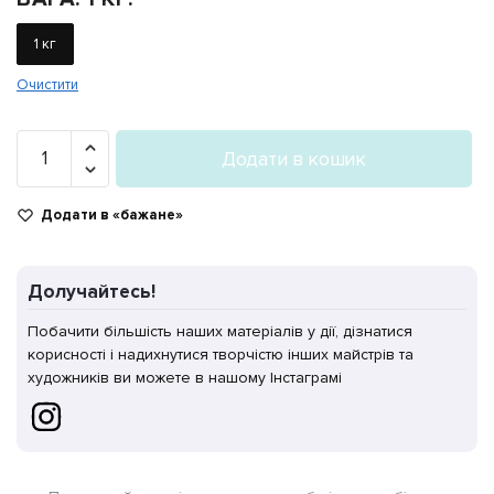
1 кг
Очистити
Філамент
Додати в кошик
PLA+
смарагдовий
Додати в «бажане»
07
кількість
Долучайтесь!
Побачити більшість наших матеріалів у дії, дізнатися
корисності і надихнутися творчістю інших майстрів та
художників ви можете в нашому Інстаграмі