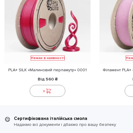
Немає в наявності
Нем
PLA+ SILK «Малиновий перламутр» 0001
Філамент PLA+
Від
560
₴
Сертифікована італійська смола
Надаємо всі документи і дбаємо про вашу безпеку