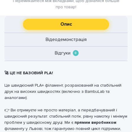
Перемикайтеся між вкладками, щоб дізнатися більше
про товар!
Опис
Відеодемонстрація
Відгуки
0
🚀 ЦЕ НЕ БАЗОВИЙ PLA!
Це швидкісний PLA+ філамент, розрахований на стабільний
друк на високих швидкостях (включно з BambuLab та
аналогами).
👉 Ви отримуєте не просто матеріал, а передбачуваний і
швидкісний результат: стабільний потік, рівну намотку і мінімум
проблем у швидкісному друці. Ми є
прямим виробником
філаменту у Львові, тож гарантуємо повний цикл підтримки,